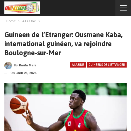
Home
A La Une
Guineen de l’Etranger: Ousmane Kaba,
international guinéen, va rejoindre
Boulogne-sur-Mer
A LA UNE
GUINÉENS DE L'ÉTRANGER
By
Karifa Mara
On
Juin 25, 2026