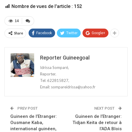
Nombre de vues de l'article :
152
14
Share
Facebook
Twitter
Google+
Reporter Guineegoal
Idrissa Somparé,
Reporter.
Tel: 622815827,
Email: sompareidrissa@yahoo.fr
PREV POST
NEXT POST
Guineen de l’Etranger:
Guineen de l’Etranger:
Ousmane Kaba,
Tidjan Keita de retour à
international guinéen,
l’ADA Blois