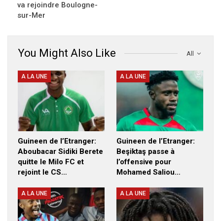
va rejoindre Boulogne-
sur-Mer
You Might Also Like
All
A LA UNE
A LA UNE
Guineen de l’Etranger:
Guineen de l’Etranger:
Aboubacar Sidiki Berete
Beşiktaş passe à
quitte le Milo FC et
l’offensive pour
rejoint le CS…
Mohamed Saliou…
A LA UNE
A LA UNE