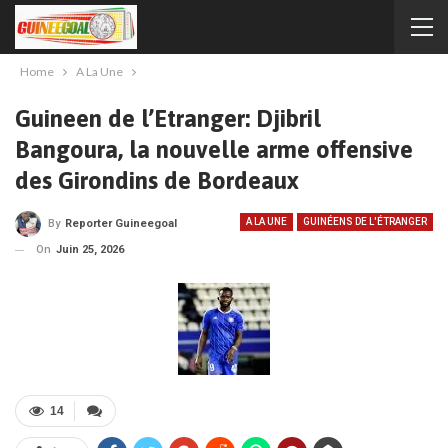
Home
A La Une
Guineen de l’Etranger: Djibril
Bangoura, la nouvelle arme offensive
des Girondins de Bordeaux
A LA UNE
GUINÉENS DE L'ÉTRANGER
By
Reporter Guineegoal
On
Juin 25, 2026
14