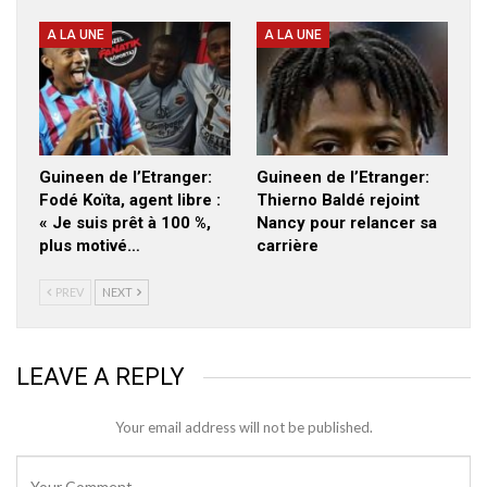
A LA UNE
A LA UNE
Guineen de l’Etranger:
Guineen de l’Etranger:
Fodé Koïta, agent libre :
Thierno Baldé rejoint
« Je suis prêt à 100 %,
Nancy pour relancer sa
plus motivé…
carrière
PREV
NEXT
LEAVE A REPLY
Your email address will not be published.