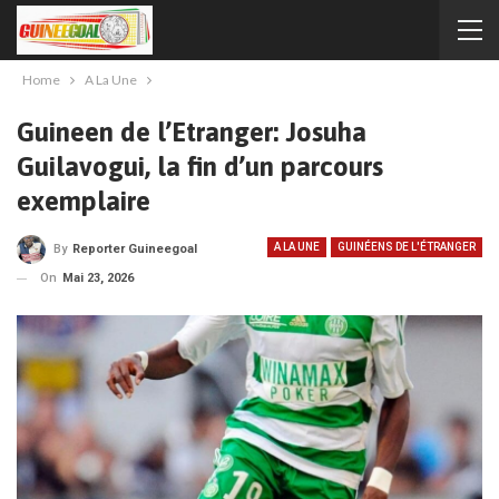
Home
A La Une
Guineen de l’Etranger: Josuha
Guilavogui, la fin d’un parcours
exemplaire
A LA UNE
GUINÉENS DE L'ÉTRANGER
By
Reporter Guineegoal
On
Mai 23, 2026