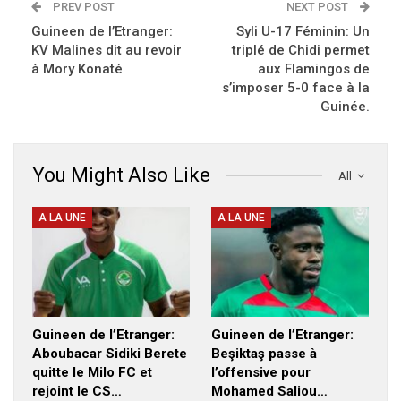
PREV POST
NEXT POST
Guineen de l’Etranger:
Syli U-17 Féminin: Un
KV Malines dit au revoir
triplé de Chidi permet
à Mory Konaté
aux Flamingos de
s’imposer 5-0 face à la
Guinée.
You Might Also Like
All
A LA UNE
A LA UNE
Guineen de l’Etranger:
Guineen de l’Etranger:
Aboubacar Sidiki Berete
Beşiktaş passe à
quitte le Milo FC et
l’offensive pour
rejoint le CS…
Mohamed Saliou…