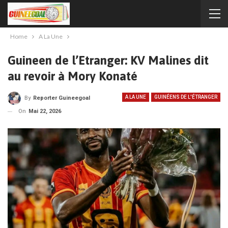
Home
A La Une
Guineen de l’Etranger: KV Malines dit
au revoir à Mory Konaté
A LA UNE
GUINÉENS DE L'ÉTRANGER
By
Reporter Guineegoal
On
Mai 22, 2026