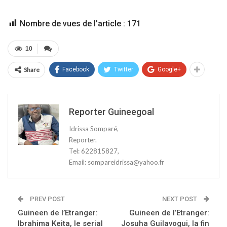
Nombre de vues de l'article :
171
10
Share
Facebook
Twitter
Google+
Reporter Guineegoal
Idrissa Somparé,
Reporter.
Tel: 622815827,
Email: sompareidrissa@yahoo.fr
PREV POST
NEXT POST
Guineen de l’Etranger:
Guineen de l’Etranger:
Ibrahima Keita, le serial
Josuha Guilavogui, la fin