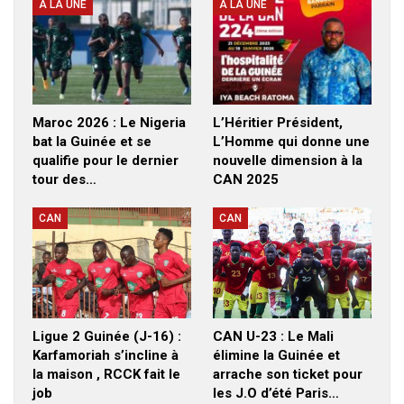
A LA UNE
A LA UNE
Maroc 2026 : Le Nigeria
L’Héritier Président,
bat la Guinée et se
L’Homme qui donne une
qualifie pour le dernier
nouvelle dimension à la
tour des…
CAN 2025
CAN
CAN
Ligue 2 Guinée (J-16) :
CAN U-23 : Le Mali
Karfamoriah s’incline à
élimine la Guinée et
la maison , RCCK fait le
arrache son ticket pour
job
les J.O d’été Paris…