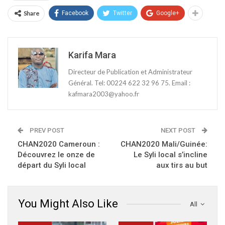
Share
Facebook
Twitter
Google+
Karifa Mara
Directeur de Publication et Administrateur
Général. Tel: 00224 622 32 96 75. Email :
kafmara2003@yahoo.fr
PREV POST
NEXT POST
CHAN2020 Cameroun :
CHAN2020 Mali/Guinée:
Découvrez le onze de
Le Syli local s’incline
départ du Syli local
aux tirs au but
You Might Also Like
All