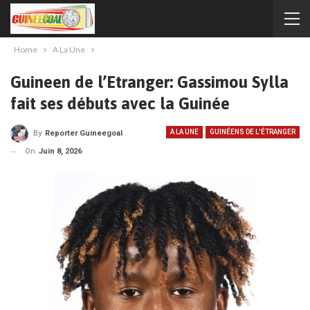
Home
A La Une
Guineen de l’Etranger: Gassimou Sylla
fait ses débuts avec la Guinée
A LA UNE
GUINÉENS DE L'ÉTRANGER
By
Reporter Guineegoal
On
Juin 8, 2026