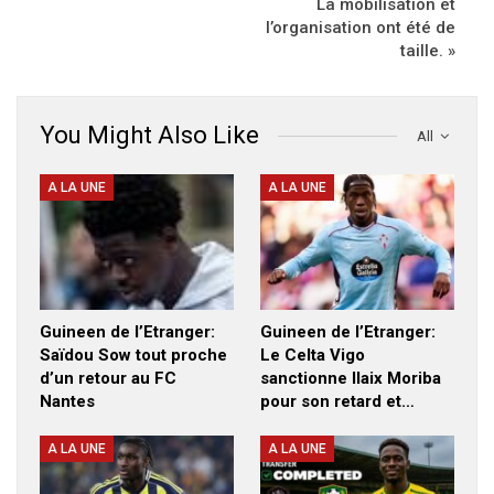
La mobilisation et
l’organisation ont été de
taille. »
You Might Also Like
All
A LA UNE
A LA UNE
Guineen de l’Etranger:
Guineen de l’Etranger:
Saïdou Sow tout proche
Le Celta Vigo
d’un retour au FC
sanctionne Ilaix Moriba
Nantes
pour son retard et…
A LA UNE
A LA UNE