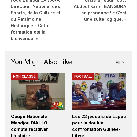
Fodé Zainoul CAMARA
Crise à Fégui Foot :
Directeur National des
Abdoul Karim BANGORA
Sports, de la Culture et
se prononce ! « C’est
du Patrimoine
une suite logique. »
Historique « Cette
formation est la
bienvenue. »
You Might Also Like
All
NON CLASSÉ
FOOTBALL
Coupe Nationale :
Les 22 joueurs de Lappé
Mandjou DIALLO
pour la double
compte récidiver
confrontation Guinée-
l’histoire
Libye