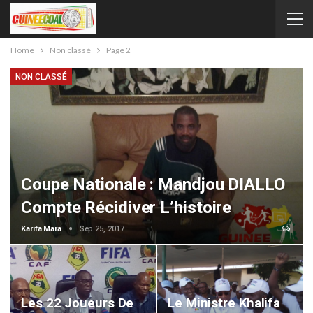
Home
Non classé
Page 2
NON CLASSÉ
Coupe Nationale : Mandjou DIALLO
Compte Récidiver L’histoire
Karifa Mara
Sep 25, 2017
Les 22 Joueurs De
Le Ministre Khalifa