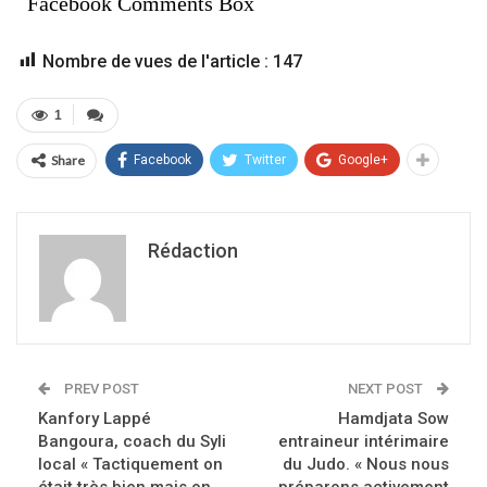
Facebook Comments Box
Nombre de vues de l'article :
147
1
Share
Facebook
Twitter
Google+
Rédaction
PREV POST
NEXT POST
Kanfory Lappé
Hamdjata Sow
Bangoura, coach du Syli
entraineur intérimaire
local « Tactiquement on
du Judo. « Nous nous
était très bien mais on
préparons activement