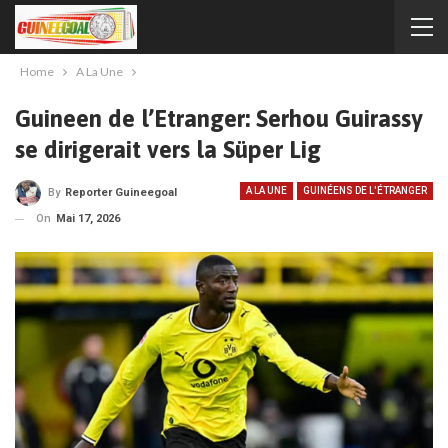
Home
A La Une
Guineen de l’Etranger: Serhou Guirassy
se dirigerait vers la Süper Lig
A LA UNE
GUINÉENS DE L'ÉTRANGER
By
Reporter Guineegoal
On
Mai 17, 2026