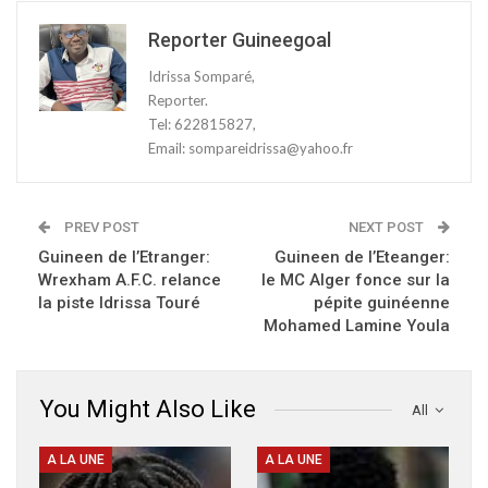
Reporter Guineegoal
Idrissa Somparé,
Reporter.
Tel: 622815827,
Email: sompareidrissa@yahoo.fr
PREV POST
NEXT POST
Guineen de l’Etranger:
Guineen de l’Eteanger:
Wrexham A.F.C. relance
le MC Alger fonce sur la
la piste Idrissa Touré
pépite guinéenne
Mohamed Lamine Youla
You Might Also Like
All
A LA UNE
A LA UNE