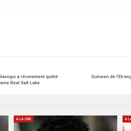
ilavogui a récemment quitté
Guineen de l’Etra
aine Real Salt Lake
A LA UNE
A L