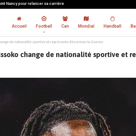
oint Nancy pour relancer sa carrière
Accueil
Football
Can
Mondial
Handball
Ba
hange de nationalité sportive et représente désormais la Guinée.
issoko change de nationalité sportive et r