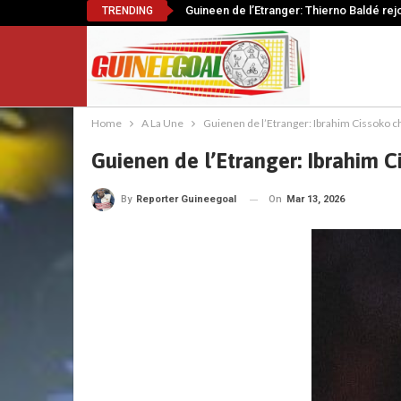
Guineen de l’Etranger: Thierno Baldé rej
TRENDING
Home
A La Une
Guienen de l’Etranger: Ibrahim Cissoko c
Guienen de l’Etranger: Ibrahim C
On
Mar 13, 2026
By
Reporter Guineegoal