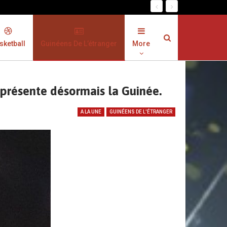
sketball
Guinéens De L’étranger
More
eprésente désormais la Guinée.
A LA UNE
GUINÉENS DE L'ÉTRANGER