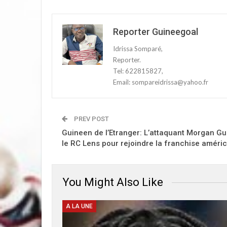
Reporter Guineegoal
Idrissa Somparé,
Reporter.
Tel: 622815827,
Email: sompareidrissa@yahoo.fr
PREV POST
Guineen de l’Etranger: L’attaquant Morgan Gu
le RC Lens pour rejoindre la franchise améric
You Might Also Like
A LA UNE