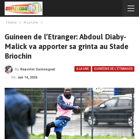
Home
A La Une
Guineen de l’Etranger: Abdoul Diaby-
Malick va apporter sa grinta au Stade
Briochin
A LA UNE
GUINÉENS DE L'ÉTRANGER
By
Reporter Guineegoal
On
Jan 14, 2026