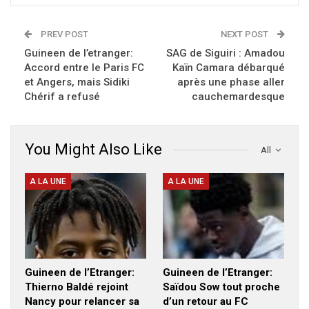
PREV POST
NEXT POST
Guineen de l’etranger:
SAG de Siguiri : Amadou
Accord entre le Paris FC
Kaïn Camara débarqué
et Angers, mais Sidiki
après une phase aller
Chérif a refusé
cauchemardesque
You Might Also Like
All
A LA UNE
A LA UNE
Guineen de l’Etranger:
Guineen de l’Etranger:
Thierno Baldé rejoint
Saïdou Sow tout proche
Nancy pour relancer sa
d’un retour au FC