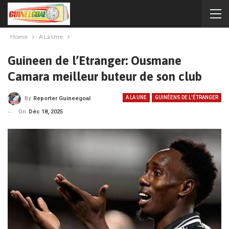
Home
A La Une
Guineen de l’Etranger: Ousmane
Camara meilleur buteur de son club
A LA UNE
GUINÉENS DE L'ÉTRANGER
By
Reporter Guineegoal
On
Déc 18, 2025