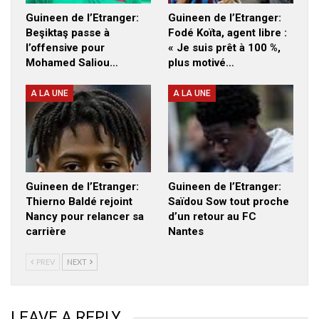
Guineen de l’Etranger:
Guineen de l’Etranger:
Beşiktaş passe à
Fodé Koïta, agent libre :
l’offensive pour
« Je suis prêt à 100 %,
Mohamed Saliou…
plus motivé…
A LA UNE
A LA UNE
Guineen de l’Etranger:
Guineen de l’Etranger:
Thierno Baldé rejoint
Saïdou Sow tout proche
Nancy pour relancer sa
d’un retour au FC
carrière
Nantes
PREV
NEXT
LEAVE A REPLY