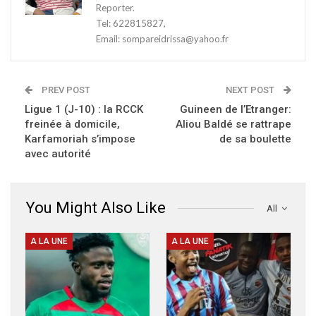
Reporter.
Tel: 622815827,
Email: sompareidrissa@yahoo.fr
PREV POST
NEXT POST
Ligue 1 (J-10) : la RCCK
Guineen de l’Etranger:
freinée à domicile,
Aliou Baldé se rattrape
Karfamoriah s’impose
de sa boulette
avec autorité
You Might Also Like
All
A LA UNE
A LA UNE