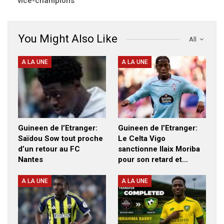
vice-champions
You Might Also Like
All
A LA UNE
A LA UNE
Guineen de l’Etranger:
Guineen de l’Etranger:
Saïdou Sow tout proche
Le Celta Vigo
d’un retour au FC
sanctionne Ilaix Moriba
Nantes
pour son retard et…
A LA UNE
A LA UNE