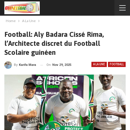
Home
A La Une
Football: Aly Badara Cissé Rima,
l’Architecte discret du Football
Scolaire guinéen
A LA UNE
FOOTBALL
On
Nov 29, 2025
By
Karifa Mara