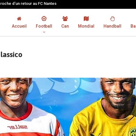
proche d’un retour au FC Nantes
Accueil
Football
Can
Mondial
Handball
Ba
Classico