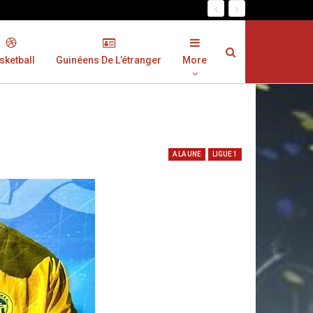
sketball
Guinéens De L’étranger
More
A LA UNE
LIGUE 1