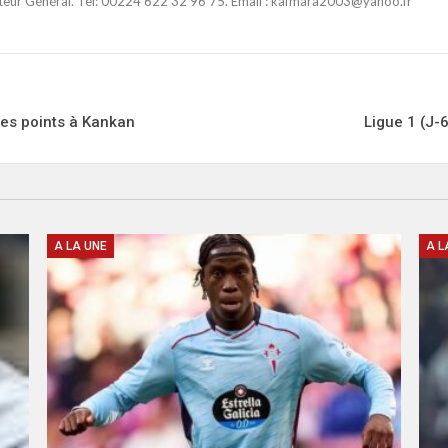
ateur Général. Tel: 00224 622 32 96 75. Email : kafmara2003@yahoo.fr
 des points à Kankan
Ligue 1 (J-
A LA UNE
A L