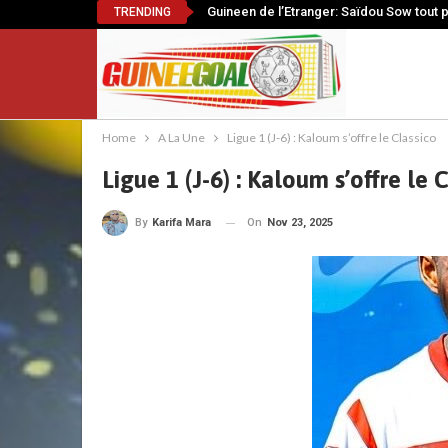
Guineen de l’Etranger: Saïdou Sow tout 
TRENDING
Home
A La Une
Ligue 1 (J-6) : Kaloum s’offre le Classico
Ligue 1 (J-6) : Kaloum s’offre le 
On
Nov 23, 2025
By
Karifa Mara