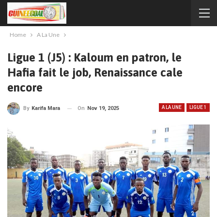
Home
A La Une
Ligue 1 (J5) : Kaloum en patron, le
Hafia fait le job, Renaissance cale
encore
A LA UNE
LIGUE 1
On
Nov 19, 2025
By
Karifa Mara