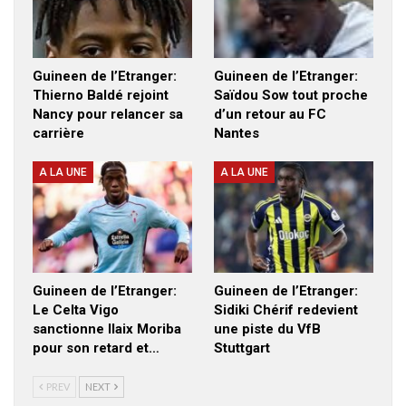
Guineen de l’Etranger:
Guineen de l’Etranger:
Thierno Baldé rejoint
Saïdou Sow tout proche
Nancy pour relancer sa
d’un retour au FC
carrière
Nantes
A LA UNE
A LA UNE
Guineen de l’Etranger:
Guineen de l’Etranger:
Le Celta Vigo
Sidiki Chérif redevient
sanctionne Ilaix Moriba
une piste du VfB
pour son retard et…
Stuttgart
PREV
NEXT