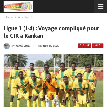
Home
A La Une
Ligue 1 (J-4) : Voyage compliqué pour
le CIK à Kankan
A LA UNE
LIGUE 1
On
Nov 16, 2025
By
Karifa Mara