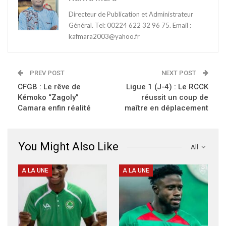
Directeur de Publication et Administrateur
Général. Tel: 00224 622 32 96 75. Email :
kafmara2003@yahoo.fr
PREV POST
NEXT POST
CFGB : Le rêve de
Ligue 1 (J-4) : Le RCCK
Kémoko “Zagoly”
réussit un coup de
Camara enfin réalité
maître en déplacement
You Might Also Like
All
A LA UNE
A LA UNE