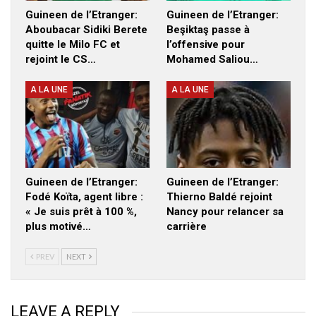
Guineen de l’Etranger:
Guineen de l’Etranger:
Aboubacar Sidiki Berete
Beşiktaş passe à
quitte le Milo FC et
l’offensive pour
rejoint le CS…
Mohamed Saliou…
A LA UNE
A LA UNE
Guineen de l’Etranger:
Guineen de l’Etranger:
Fodé Koïta, agent libre :
Thierno Baldé rejoint
« Je suis prêt à 100 %,
Nancy pour relancer sa
plus motivé…
carrière
PREV
NEXT
LEAVE A REPLY