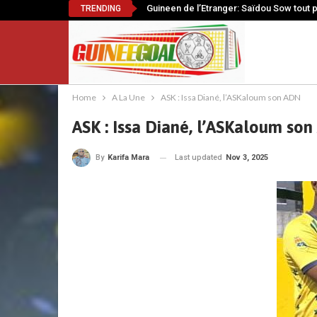
Guineen de l’Etranger: Saïdou Sow tout 
TRENDING
Home
A La Une
ASK : Issa Diané, l’ASKaloum son ADN
ASK : Issa Diané, l’ASKaloum so
Last updated
Nov 3, 2025
By
Karifa Mara