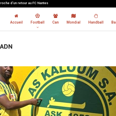
proche d’un retour au FC Nantes
Accueil
Football
Can
Mondial
Handball
Ba
n ADN