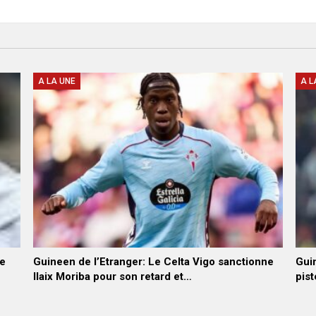
A LA UNE
A L
he
Guineen de l’Etranger: Le Celta Vigo sanctionne
Guin
Ilaix Moriba pour son retard et…
pist