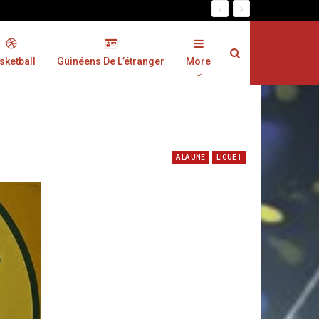
sketball
Guinéens De L’étranger
More
A LA UNE
LIGUE 1