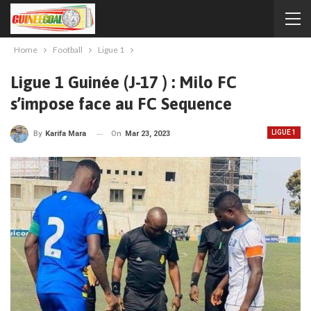
Home
Football
Ligue 1
Ligue 1 Guinée (J-17 ) : Milo FC
s’impose face au FC Sequence
LIGUE 1
On
Mar 23, 2023
By
Karifa Mara