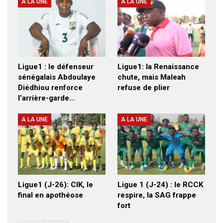
A LA UNE
A LA UNE
Ligue1 : le défenseur
Ligue1: la Renaissance
sénégalais Abdoulaye
chute, mais Maleah
Diédhiou renforce
refuse de plier
l’arrière-garde…
A LA UNE
A LA UNE
Ligue1 (J-26): CIK, le
Ligue 1 (J-24) : le RCCK
final en apothéose
respire, la SAG frappe
fort