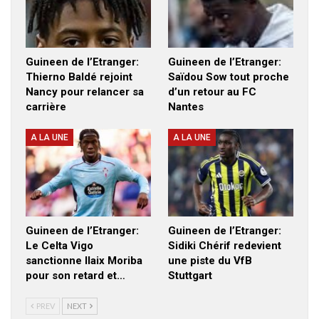
Guineen de l’Etranger:
Guineen de l’Etranger:
Thierno Baldé rejoint
Saïdou Sow tout proche
Nancy pour relancer sa
d’un retour au FC
carrière
Nantes
A LA UNE
A LA UNE
Guineen de l’Etranger:
Guineen de l’Etranger:
Le Celta Vigo
Sidiki Chérif redevient
sanctionne Ilaix Moriba
une piste du VfB
pour son retard et…
Stuttgart
PREV
NEXT