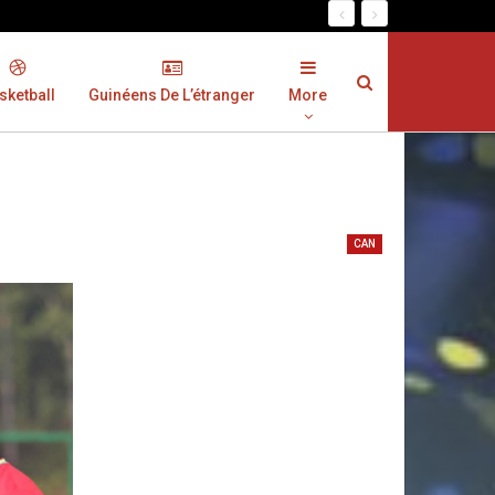
sketball
Guinéens De L’étranger
More
CAN