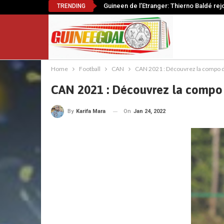
Guineen de l’Etranger: Thierno Baldé rej
TRENDING
Home
Football
CAN
CAN 2021 : Découvrez la compo d
CAN 2021 : Découvrez la compo 
On
Jan 24, 2022
By
Karifa Mara