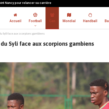
oint Nancy pour relancer sa carrière
Accueil
Football
Can
Mondial
Handball
Ba
u Syli face aux scorpions gambiens
du Syli face aux scorpions gambiens