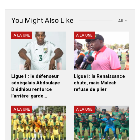
You Might Also Like
All
A LA UNE
A LA UNE
Ligue1 : le défenseur
Ligue1: la Renaissance
sénégalais Abdoulaye
chute, mais Maleah
Diédhiou renforce
refuse de plier
l’arrière-garde…
A LA UNE
A LA UNE