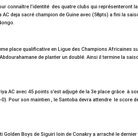
 pour connaître l’identité des quatre clubs qui représenteron
a AC deja sacré champion de Guine avec (58pts) a fini la sai
Nongo.
̀me place qualificative en Ligue des Champions Africaines suite
j Abdourahamane de planter un doublé. Ainsi il termine la sai
ya AC avec 45 points s’est adjugé de la 3e place grâce à so
0). Pour son maintien , le Santoba devra attendre le score
i Golden Boys de Siguiri loin de Conakry a arraché le dernier t