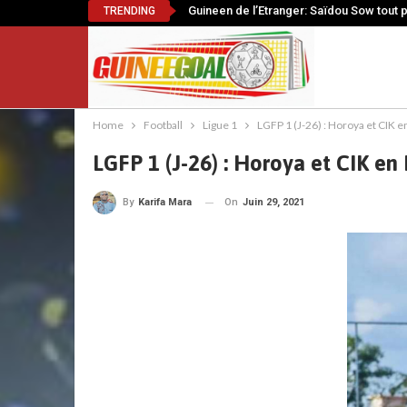
Guineen de l’Etranger: Saïdou Sow tout 
TRENDING
Home
Football
Ligue 1
LGFP 1 (J-26) : Horoya et CIK e
LGFP 1 (J-26) : Horoya et CIK en 
On
Juin 29, 2021
By
Karifa Mara