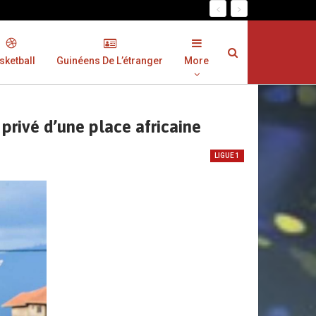
sketball
Guinéens De L’étranger
More
privé d’une place africaine
LIGUE 1