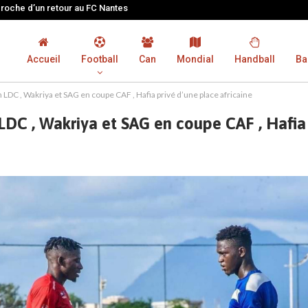
proche d’un retour au FC Nantes
Accueil
Football
Can
Mondial
Handball
Ba
n LDC , Wakriya et SAG en coupe CAF , Hafia privé d’une place africaine
LDC , Wakriya et SAG en coupe CAF , Hafia 