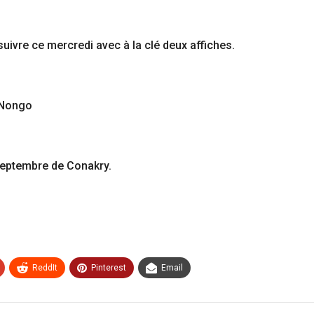
uivre ce mercredi avec à la clé deux affiches.
e Nongo
eptembre de Conakry.
ReddIt
Pinterest
Email