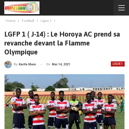
Home
Football
Ligue 1
LGFP 1 ( J-14) : Le Horoya AC prend sa
revanche devant la Flamme
Olympique
LIGUE 1
On
Mai 14, 2021
By
Karifa Mara