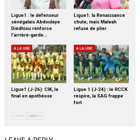
Ligue1 : le défenseur
Ligue1: la Renaissance
sénégalais Abdoulaye
chute, mais Maleah
Diédhiou renforce
refuse de plier
l’arrière-garde…
A LA UNE
A LA UNE
Ligue1 (J-26): CIK, le
Ligue 1 (J-24) : le RCCK
final en apothéose
respire, la SAG frappe
fort
PREV
NEXT