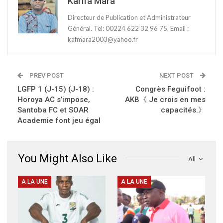
Karifa Mara
Directeur de Publication et Administrateur
Général. Tel: 00224 622 32 96 75. Email :
kafmara2003@yahoo.fr
PREV POST
NEXT POST
LGFP 1 (J-15) (J-18) :
Congrès Feguifoot :
Horoya AC s’impose,
AKB《 Je crois en mes
Santoba FC et SOAR
capacités.》
Academie font jeu égal
You Might Also Like
All
A LA UNE
A LA UNE