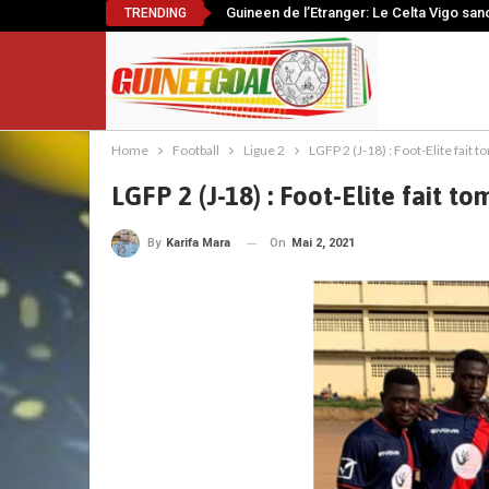
Guineen de l’Etranger: Le Celta Vigo sanc
TRENDING
Home
Football
Ligue 2
LGFP 2 (J-18) : Foot-Elite fait
LGFP 2 (J-18) : Foot-Elite fait 
On
Mai 2, 2021
By
Karifa Mara