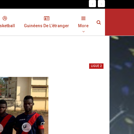
sketball
Guinéens De L’étranger
More
LIGUE 2