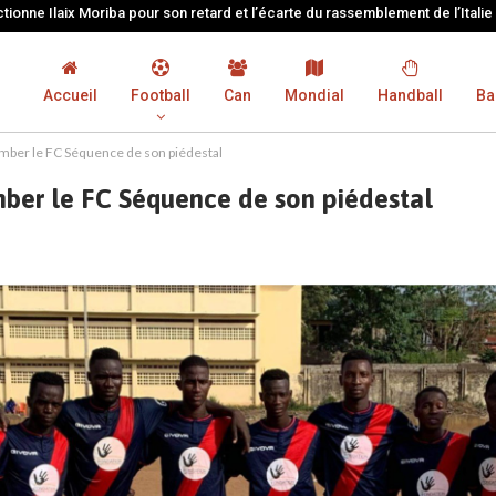
tionne Ilaix Moriba pour son retard et l’écarte du rassemblement de l’Italie
Accueil
Football
Can
Mondial
Handball
Ba
 tomber le FC Séquence de son piédestal
tomber le FC Séquence de son piédestal