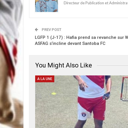
Directeur de Publication et Administr
PREV POST
LGFP 1 (J-17) : Hafia prend sa revanche sur W
ASFAG s’incline devant Santoba FC
You Might Also Like
A LA UNE