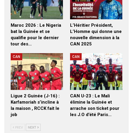
Maroc 2026 : Le Nigeria
L’Héritier Président,
bat la Guinée et se
L’Homme qui donne une
qualifie pour le dernier
nouvelle dimension à la
tour des…
CAN 2025
CAN
CAN
Ligue 2 Guinée (J-16) :
CAN U-23 : Le Mali
Karfamoriah s’incline à
élimine la Guinée et
la maison , RCCK fait le
arrache son ticket pour
job
les J.O d’été Paris…
PREV
NEXT