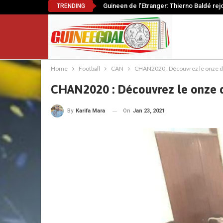
Guineen de l’Etranger: Thierno Baldé rej
TRENDING
Home
Football
CAN
CHAN2020 : Découvrez le onze d
CHAN2020 : Découvrez le onze 
On
Jan 23, 2021
By
Karifa Mara