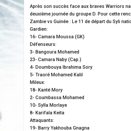
Après son succès face aux braves Warriors nami
deuxième journée du groupe D. Pour cette renc
Zambie vs Guinée : Le 11 de départ du Syli nati
Gardien:
16- Camara Moussa (GK)
Défenseurs:
3- Bangoura Mohamed
23- Camara Naby (Cap.)
4- Doumbouya Ibrahima Sory
5- Traoré Mohamed Kalil
Mileux:
18- Kanté Mory
2- Coumbassa Mohamed
10- Sylla Morlaye
8- Karifala Keita
Attaquants:
19- Barry Yakhouba Gnagna