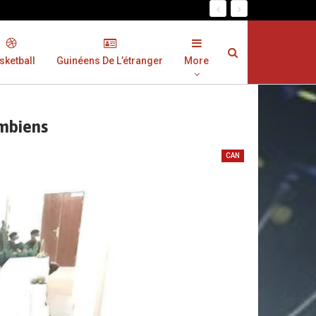
sketball
Guinéens De L’étranger
More
mbiens
CAN