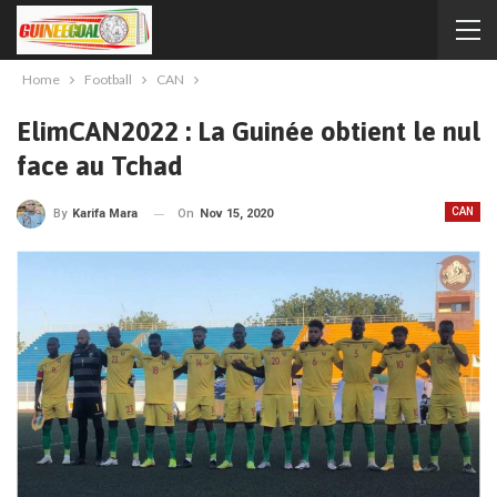
Home
Football
CAN
ElimCAN2022 : La Guinée obtient le nul
face au Tchad
CAN
On
Nov 15, 2020
By
Karifa Mara