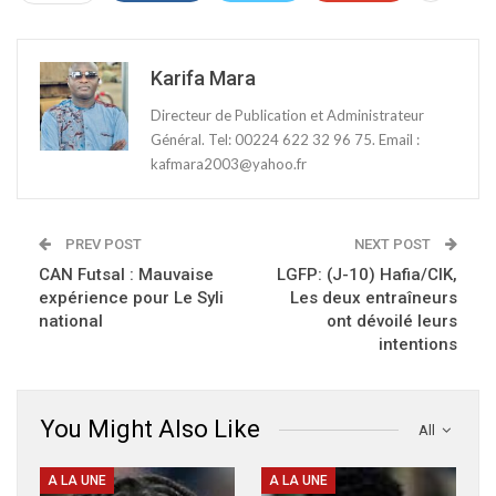
Karifa Mara
Directeur de Publication et Administrateur
Général. Tel: 00224 622 32 96 75. Email :
kafmara2003@yahoo.fr
PREV POST
NEXT POST
CAN Futsal : Mauvaise
LGFP: (J-10) Hafia/CIK,
expérience pour Le Syli
Les deux entraîneurs
national
ont dévoilé leurs
intentions
You Might Also Like
All
A LA UNE
A LA UNE