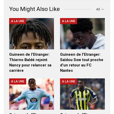
You Might Also Like
All
A LA UNE
A LA UNE
Guineen de l’Etranger:
Guineen de l’Etranger:
Thierno Baldé rejoint
Saïdou Sow tout proche
Nancy pour relancer sa
d’un retour au FC
carrière
Nantes
A LA UNE
A LA UNE