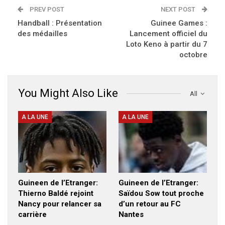
PREV POST
NEXT POST
Handball : Présentation
Guinee Games :
des médailles
Lancement officiel du
Loto Keno à partir du 7
octobre
You Might Also Like
All
A LA UNE
A LA UNE
Guineen de l’Etranger:
Guineen de l’Etranger:
Thierno Baldé rejoint
Saïdou Sow tout proche
Nancy pour relancer sa
d’un retour au FC
carrière
Nantes