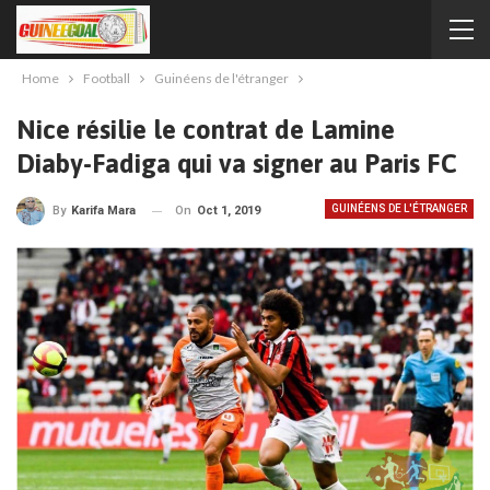
Home
Football
Guinéens de l'étranger
Nice résilie le contrat de Lamine
Diaby-Fadiga qui va signer au Paris FC
GUINÉENS DE L'ÉTRANGER
On
Oct 1, 2019
By
Karifa Mara