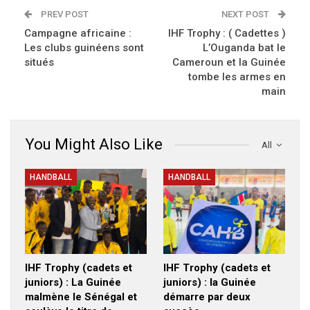
PREV POST
NEXT POST
Campagne africaine :
IHF Trophy : ( Cadettes )
Les clubs guinéens sont
L’Ouganda bat le
situés
Cameroun et la Guinée
tombe les armes en
main
You Might Also Like
All
HANDBALL
HANDBALL
IHF Trophy (cadets et
IHF Trophy (cadets et
juniors) : La Guinée
juniors) : la Guinée
malmène le Sénégal et
démarre par deux