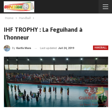
Home
Handball
IHF TROPHY : La Feguihand à
l’honneur
HANDBALL
Last updated
Juil 24, 2019
By
Karifa Mara