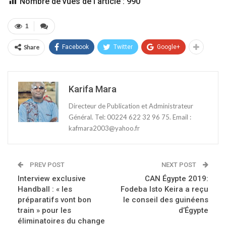
Nombre de vues de l'article :
990
1
Share
Facebook
Twitter
Google+
Karifa Mara
Directeur de Publication et Administrateur
Général. Tel: 00224 622 32 96 75. Email :
kafmara2003@yahoo.fr
PREV POST
NEXT POST
Interview exclusive
CAN Égypte 2019:
Handball : « les
Fodeba Isto Keira a reçu
préparatifs vont bon
le conseil des guinéens
train » pour les
d’Égypte
éliminatoires du change