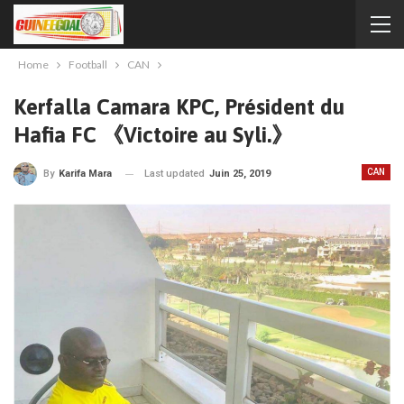
Home
Football
CAN
Kerfalla Camara KPC, Président du
Hafia FC 《Victoire au Syli.》
CAN
Last updated
Juin 25, 2019
By
Karifa Mara