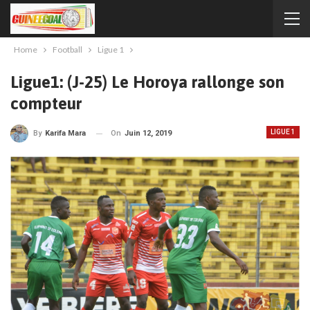
Home
Football
Ligue 1
Ligue1: (J-25) Le Horoya rallonge son
compteur
LIGUE 1
On
Juin 12, 2019
By
Karifa Mara