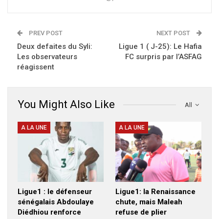
PREV POST
NEXT POST
Deux defaites du Syli:
Ligue 1 ( J-25): Le Hafia
Les observateurs
FC surpris par l’ASFAG
réagissent
You Might Also Like
All
A LA UNE
A LA UNE
Ligue1 : le défenseur
Ligue1: la Renaissance
sénégalais Abdoulaye
chute, mais Maleah
Diédhiou renforce
refuse de plier