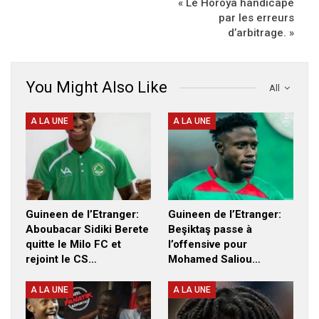
« Le Horoya handicapé
par les erreurs
d’arbitrage. »
You Might Also Like
All
A LA UNE
A LA UNE
Guineen de l’Etranger:
Guineen de l’Etranger:
Aboubacar Sidiki Berete
Beşiktaş passe à
quitte le Milo FC et
l’offensive pour
rejoint le CS…
Mohamed Saliou…
A LA UNE
A LA UNE