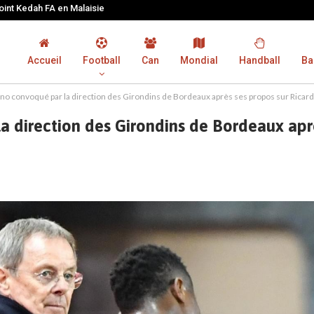
joint Kedah FA en Malaisie
Accueil
Football
Can
Mondial
Handball
Ba
o convoqué par la direction des Girondins de Bordeaux après ses propos sur Ricard
 direction des Girondins de Bordeaux aprè