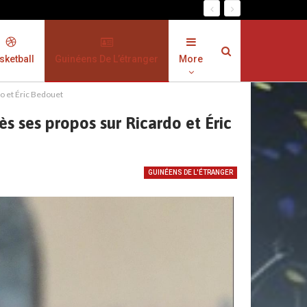
sketball
Guinéens De L’étranger
More
o et Éric Bedouet
s ses propos sur Ricardo et Éric
GUINÉENS DE L'ÉTRANGER