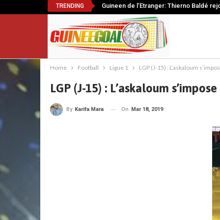
Guineen de l’Etranger: Thierno Baldé rej
TRENDING
Home
Football
Ligue 1
LGP (J-15) : L’askaloum s’impos
LGP (J-15) : L’askaloum s’impose
On
Mar 18, 2019
By
Karifa Mara