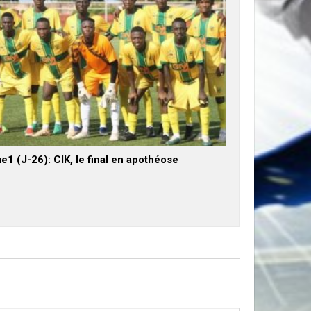
e1 (J-26): CIK, le final en apothéose