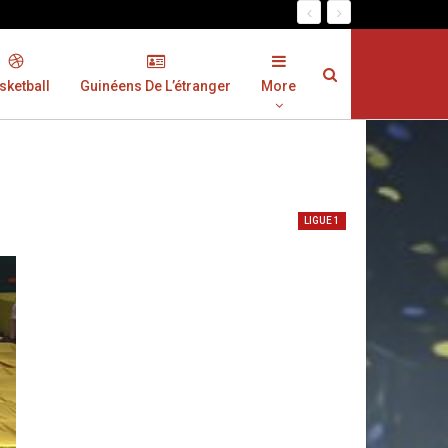
sketball
Guinéens De L’étranger
More
LIGUE 1