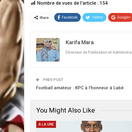
Nombre de vues de l'article :
154
Share
Facebook
Twitter
Google+
Karifa Mara
Directeur de Publication et Administr
PREV POST
Football amateur : KPC à l’honneur à Labé
You Might Also Like
A LA UNE