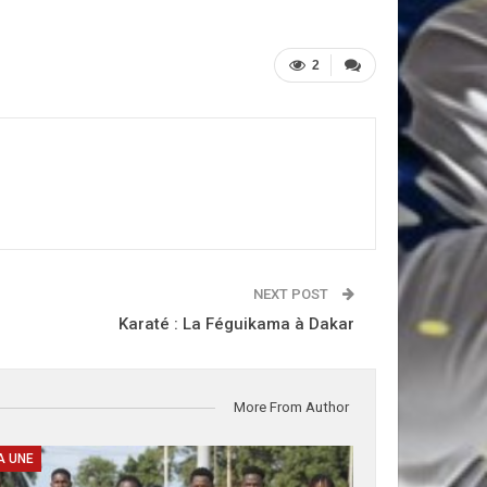
2
NEXT POST
Karaté : La Féguikama à Dakar
More From Author
A UNE