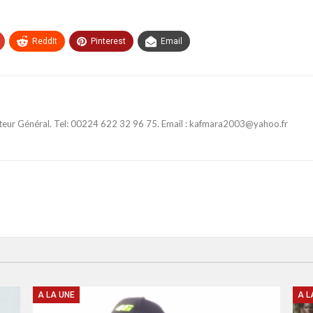
ReddIt
Pinterest
Email
ateur Général. Tel: 00224 622 32 96 75. Email : kafmara2003@yahoo.fr
A LA UNE
A L