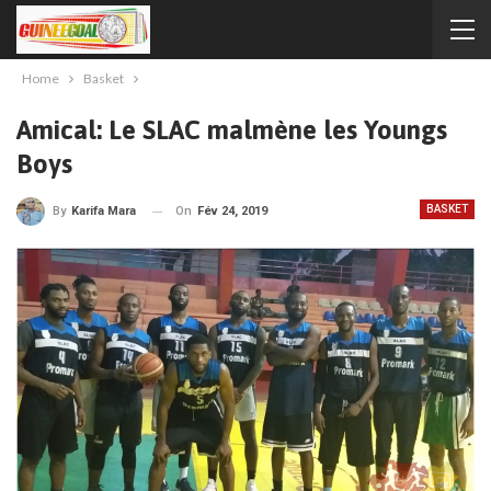
Home
Basket
Amical: Le SLAC malmène les Youngs
Boys
BASKET
On
Fév 24, 2019
By
Karifa Mara