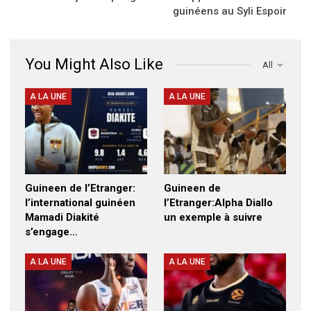
guinéens au Syli Espoir
You Might Also Like
All
A LA UNE
A LA UNE
Guineen de l’Etranger:
Guineen de
l’international guinéen
l’Etranger:Alpha Diallo
Mamadi Diakité
un exemple à suivre
s’engage…
A LA UNE
A LA UNE