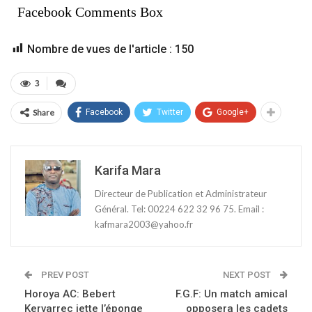
Facebook Comments Box
Nombre de vues de l'article :
150
3
Share
Facebook
Twitter
Google+
Karifa Mara
Directeur de Publication et Administrateur
Général. Tel: 00224 622 32 96 75. Email :
kafmara2003@yahoo.fr
PREV POST
NEXT POST
Horoya AC: Bebert
F.G.F: Un match amical
Kervarrec jette l’éponge
opposera les cadets