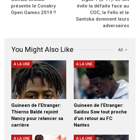
présente le Conakry
évite la défaite face au
Open Games 2019 !!
COC, le Fello et le
Santoba dominent leurs
adversaires
You Might Also Like
All
A LA UNE
A LA UNE
Guineen de l’Etranger:
Guineen de l’Etranger:
Thierno Baldé rejoint
Saïdou Sow tout proche
Nancy pour relancer sa
d’un retour au FC
carrière
Nantes
A LA UNE
A LA UNE