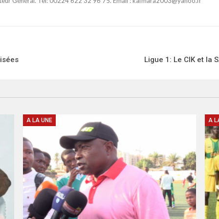
ateur Général. Tel: 00224 622 32 96 75. Email : kafmara2003@yahoo.fr
lisées
Ligue 1: Le CIK et la 
A LA UNE
A L