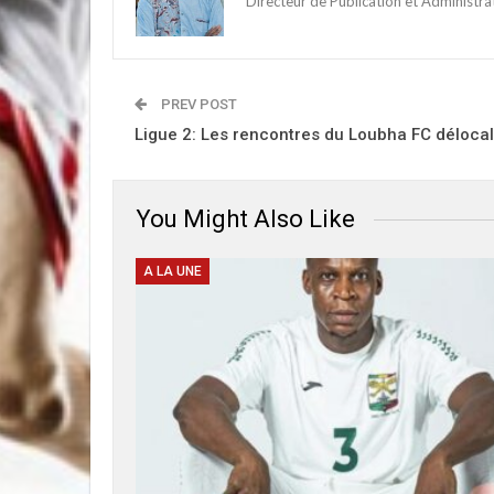
Directeur de Publication et Administr
PREV POST
Ligue 2: Les rencontres du Loubha FC déloca
You Might Also Like
A LA UNE