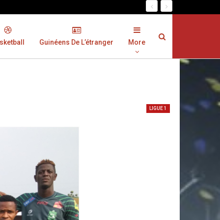
sketball
Guinéens De L’étranger
More
LIGUE 1