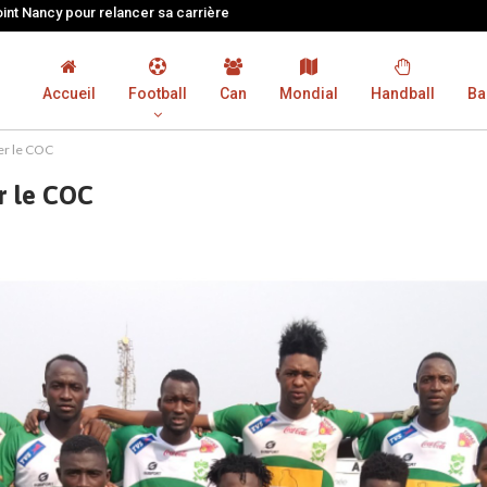
oint Nancy pour relancer sa carrière
Accueil
Football
Can
Mondial
Handball
Ba
ber le COC
er le COC