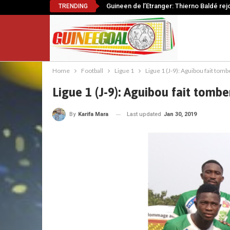
Guineen de l’Etranger: Thierno Baldé rej
TRENDING
Home
Football
Ligue 1
Ligue 1 (J-9): Aguibou fait tom
Ligue 1 (J-9): Aguibou fait tomb
Last updated
Jan 30, 2019
By
Karifa Mara