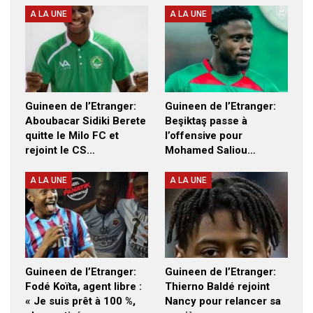
A LA UNE
A LA UNE
Guineen de l’Etranger:
Guineen de l’Etranger:
Aboubacar Sidiki Berete
Beşiktaş passe à
quitte le Milo FC et
l’offensive pour
rejoint le CS…
Mohamed Saliou…
A LA UNE
A LA UNE
Guineen de l’Etranger:
Guineen de l’Etranger:
Fodé Koïta, agent libre :
Thierno Baldé rejoint
« Je suis prêt à 100 %,
Nancy pour relancer sa