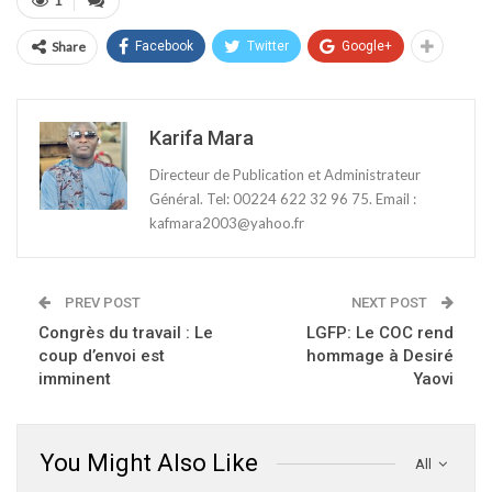
1
Share
Facebook
Twitter
Google+
Karifa Mara
Directeur de Publication et Administrateur
Général. Tel: 00224 622 32 96 75. Email :
kafmara2003@yahoo.fr
PREV POST
NEXT POST
Congrès du travail : Le
LGFP: Le COC rend
coup d’envoi est
hommage à Desiré
imminent
Yaovi
You Might Also Like
All