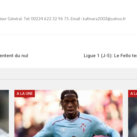
ateur Général. Tel: 00224 622 32 96 75. Email : kafmara2003@yahoo.fr
entent du nul
Ligue 1 (J-5): Le Fello t
A LA UNE
A L