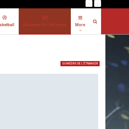
sketball
Guinéens De L’étranger
More
GUINÉENS DE L'ÉTRANGER