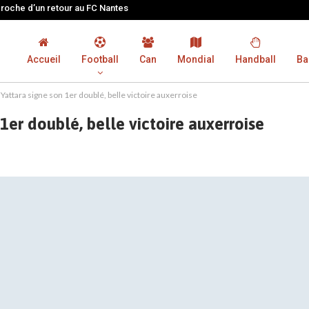
proche d’un retour au FC Nantes
Accueil
Football
Can
Mondial
Handball
Ba
attara signe son 1er doublé, belle victoire auxerroise
er doublé, belle victoire auxerroise