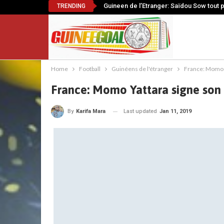
Guineen de l’Etranger: Saïdou Sow tout 
TRENDING
Home
Football
Guinéens de l'étranger
France: Momo Y
France: Momo Yattara signe son 1
Last updated
Jan 11, 2019
By
Karifa Mara