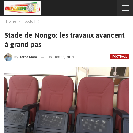
Home
Football
Stade de Nongo: les travaux avancent
à grand pas
FOOTBALL
On
Déc 15, 2018
By
Karifa Mara