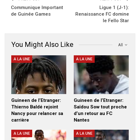
Communique Important
Ligue 1 (J-1):
de Guinée Games
Renaissance FC domine
le Fello Star
You Might Also Like
All
A LA UNE
A LA UNE
Guineen de l’Etranger:
Guineen de l’Etranger:
Thierno Baldé rejoint
Saïdou Sow tout proche
Nancy pour relancer sa
d’un retour au FC
carrière
Nantes
A LA UNE
A LA UNE