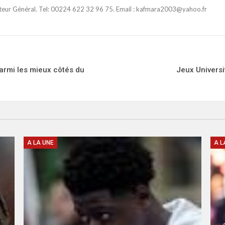
ateur Général. Tel: 00224 622 32 96 75. Email : kafmara2003@yahoo.fr
armi les mieux côtés du
Jeux Universi
A LA UNE
A L