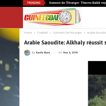
Guineen de l’Etranger: Thierno Baldé rej
TRENDING
Home
Football
Guinéens de l'étranger
Arabie Saoudite
Arabie Saoudite: Alkhaly réussit
On
Nov 6, 2018
By
Karifa Mara