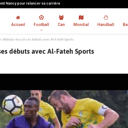
oint Nancy pour relancer sa carrière
Accueil
Football
Can
Mondial
Handball
Ba
: Alkhaly réussit ses débuts avec Al-Fateh Sports
 ses débuts avec Al-Fateh Sports