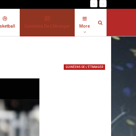
sketball
Guinéens De L’étranger
More
GUINÉENS DE L'ÉTRANGER