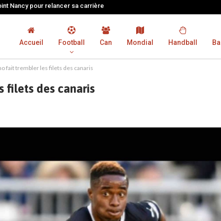
oint Nancy pour relancer sa carrière
Accueil
Football
Can
Mondial
Handball
Ba
 fait trembler les filets des canaris
 filets des canaris