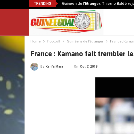
Guineen de l’Etranger: Thierno Baldé rej
TRENDING
Home
Football
Guinéens de l'étranger
France : Kamano
France : Kamano fait trembler les
On
Oct 7, 2018
By
Karifa Mara