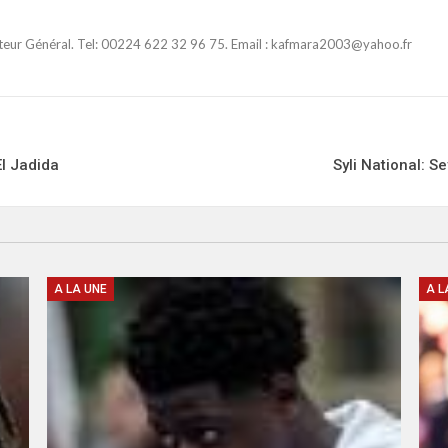
ateur Général. Tel: 00224 622 32 96 75. Email : kafmara2003@yahoo.fr
El Jadida
Syli National: 
A LA UNE
A L