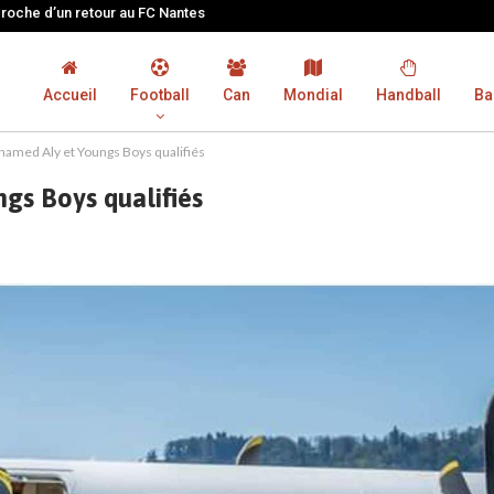
proche d’un retour au FC Nantes
Accueil
Football
Can
Mondial
Handball
Ba
amed Aly et Youngs Boys qualifiés
s Boys qualifiés