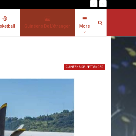
sketball
Guinéens De L’étranger
More
GUINÉENS DE L'ÉTRANGER