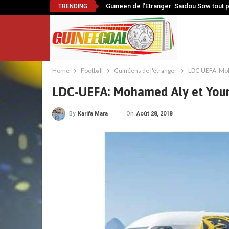
Guineen de l’Etranger: Saïdou Sow tout 
TRENDING
Home
Football
Guinéens de l'étranger
LDC-UEFA: Moh
LDC-UEFA: Mohamed Aly et Young
On
Août 28, 2018
By
Karifa Mara