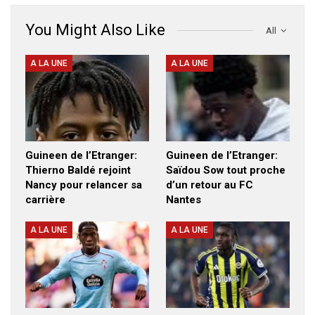
You Might Also Like
All
A LA UNE
A LA UNE
Guineen de l’Etranger:
Guineen de l’Etranger:
Thierno Baldé rejoint
Saïdou Sow tout proche
Nancy pour relancer sa
d’un retour au FC
carrière
Nantes
A LA UNE
A LA UNE