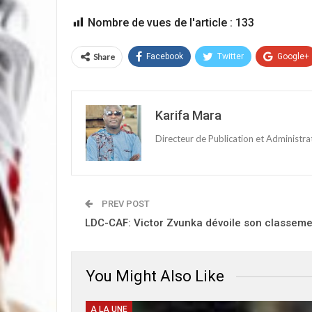
Nombre de vues de l'article :
133
Share
Facebook
Twitter
Google+
Karifa Mara
Directeur de Publication et Administr
PREV POST
LDC-CAF: Victor Zvunka dévoile son classeme
You Might Also Like
A LA UNE