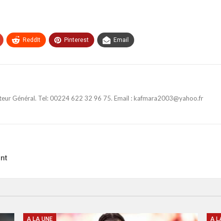
ReddIt
Pinterest
Email
ateur Général. Tel: 00224 622 32 96 75. Email : kafmara2003@yahoo.fr
nt
A LA UNE
A L