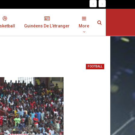
sketball
Guinéens De L’étranger
More
FOOTBALL