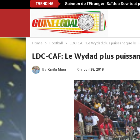
Guineen de l’Etranger: Saïdou Sow tout 
TRENDING
Home
Football
LDC-CAF: Le Wydad plus puissant que le 
LDC-CAF: Le Wydad plus puissan
On
Juil 28, 2018
By
Karifa Mara