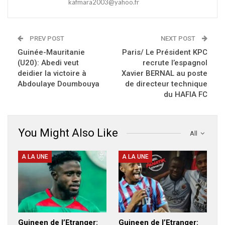
kafmara2003@yahoo.fr
PREV POST
NEXT POST
Guinée-Mauritanie
Paris/ Le Président KPC
(U20): Abedi veut
recrute l’espagnol
deidier la victoire à
Xavier BERNAL au poste
Abdoulaye Doumbouya
de directeur technique
du HAFIA FC
You Might Also Like
All
A LA UNE
A LA UNE
Guineen de l’Etranger:
Guineen de l’Etranger: