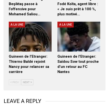
Beşiktaş passe à
Fodé Koïta, agent libre :
l’offensive pour
« Je suis prêt à 100 %,
Mohamed Saliou…
plus motivé…
A LA UNE
A LA UNE
Guineen de l’Etranger:
Guineen de l’Etranger:
Thierno Baldé rejoint
Saïdou Sow tout proche
Nancy pour relancer sa
d’un retour au FC
carrière
Nantes
PREV
NEXT
LEAVE A REPLY